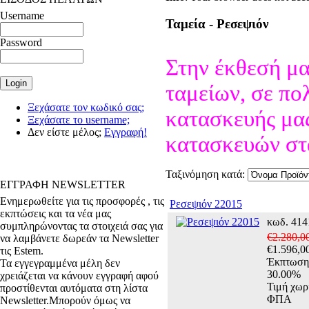
Username
Ταμεία - Ρεσεψιόν
Password
Στην έκθεσή μα
ταμείων, σε πο
Ξεχάσατε τον κωδικό σας;
κατασκευής μας
Ξεχάσατε το username;
Δεν είστε μέλος;
Εγγραφή!
κατασκευών στ
Ταξινόμηση κατά:
ΕΓΓΡΑΦΗ NEWSLETTER
Ενημερωθείτε για τις προσφορές , τις
Ρεσεψιόν 22015
εκπτώσεις και τα νέα μας
κωδ. 414
συμπληρώνοντας τα στοιχειά σας για
€2.280,0
να λαμβάνετε δωρεάν τα Newsletter
€1.596,0
τις Estem.
Έκπτωση
Τα εγγεγραμμένα μέλη δεν
30.00%
χρειάζεται να κάνουν εγγραφή αφού
Τιμή χωρ
προστίθενται αυτόματα στη λίστα
ΦΠΑ
Newsletter.Μπορούν όμως να