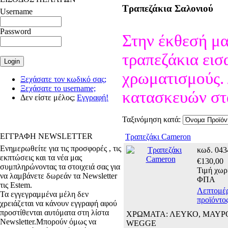
Τραπεζάκια Σαλονιού
Username
Password
Στην έκθεσή μα
τραπεζάκια εισ
χρωματισμούς. 
Ξεχάσατε τον κωδικό σας;
Ξεχάσατε το username;
κατασκευών στ
Δεν είστε μέλος;
Εγγραφή!
Ταξινόμηση κατά:
ΕΓΓΡΑΦΗ NEWSLETTER
Τραπεζάκι Cameron
Ενημερωθείτε για τις προσφορές , τις
κωδ. 043
εκπτώσεις και τα νέα μας
€130,00
συμπληρώνοντας τα στοιχειά σας για
Τιμή χωρ
να λαμβάνετε δωρεάν τα Newsletter
ΦΠΑ
τις Estem.
Λεπτομέρ
Τα εγγεγραμμένα μέλη δεν
προϊόντος
χρειάζεται να κάνουν εγγραφή αφού
προστίθενται αυτόματα στη λίστα
ΧΡΩΜΑΤΑ: ΛΕΥΚΟ, ΜΑΥΡ
Newsletter.Μπορούν όμως να
WEGGE