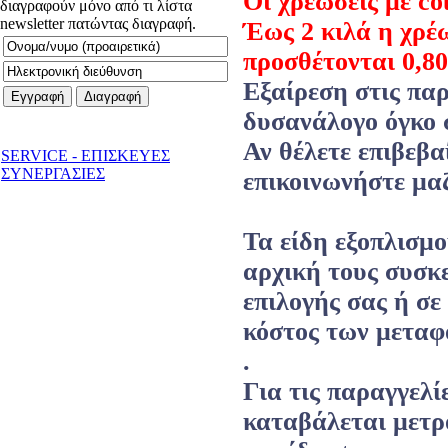
Οι χρεώσεις με co
διαγραφούν μόνο από τι λίστα
newsletter πατώντας διαγραφή.
Έως 2 κιλά η χρέω
προσθέτονται 0,80
Εξαίρεση στις παρ
δυσανάλογο όγκο σ
Αν θέλετε επιβεβ
SERVICE - ΕΠΙΣΚΕΥΕΣ
ΣΥΝΕΡΓΑΣΙΕΣ
επικοινωνήστε μαζ
Τ
α είδη εξοπλισμ
αρχική τους συσκ
επιλογής σας ή σε
κόστος των μεταφ
.
Για τις παραγγελί
καταβάλεται μετρ