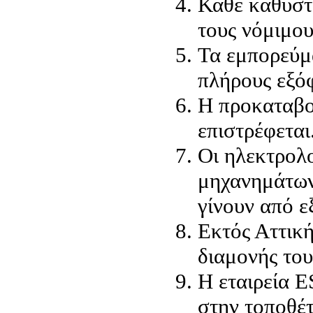
Κάθε καθυστ
τους νόμιμου
Τα εμπορεύμ
πλήρους εξό
Η προκαταβολ
επιστρέφεται
Οι ηλεκτρολο
μηχανημάτων 
γίνουν από ε
Εκτός Αττική
διαμονής το
Η εταιρεία E
στην τοποθέτ